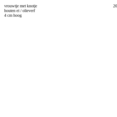
vrouwtje met knotje
2
houten ei / olieverf
4 cm hoog