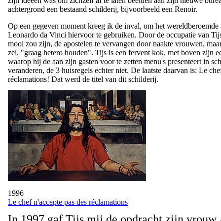
zijn ideeën was om zichzelf af te laten beelden aan zijn nieuwe bure
achtergrond een bestaand schilderij, bijvoorbeeld een Renoir.
Op een gegeven moment kreeg ik de inval, om het wereldberoemde
Leonardo da Vinci hiervoor te gebruiken. Door de occupatie van Tijs
mooi zou zijn, de apostelen te vervangen door naakte vrouwen, maar 
zei, "graag hetero houden". Tijs is een fervent kok, met boven zijn e
waarop hij de aan zijn gasten voor te zetten menu's presenteert in sc
veranderen, de 3 huisregels echter niet. De laatste daarvan is: Le che
réclamations! Dat werd de titel van dit schilderij.
1996
Le chef n'accepte pas des réclamations
In 1997 gaf Tijs mij de opdracht zijn vrouw 